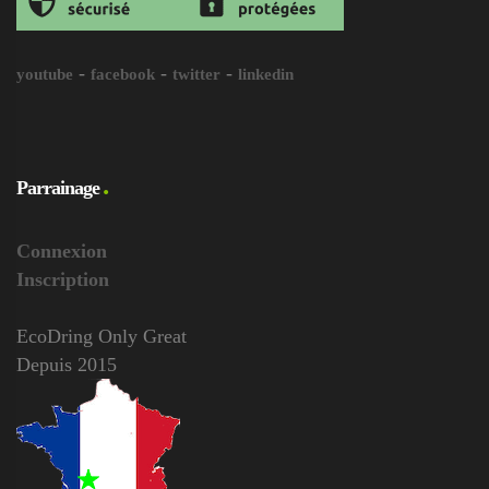
-
-
-
youtube
facebook
twitter
linkedin
Parrainage
Connexion
Inscription
EcoDring Only Great
Depuis 2015