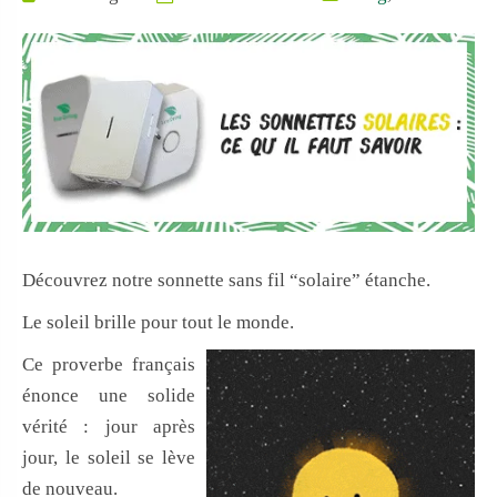
possibles
sécurisé
Zéro
par le
interférence
protocole
(utilisable en
SSL
immeuble, en
(utilisé
entreprise)
par les
Découvrez notre sonnette sans fil “solaire” étanche.
banques
⭐⭐⭐⭐⭐ (449
Le soleil brille pour tout le monde.
et
avis clients)
Ce proverbe français
l’armée)
énonce une solide
vérité : jour après
jour, le soleil se lève
de nouveau.