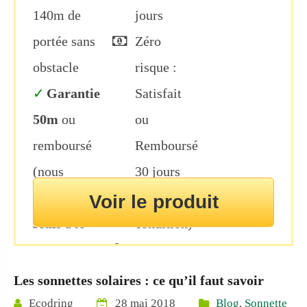
140m de
jours
portée sans
Zéro
obstacle
risque :
Garantie
Satisfait
50m
ou
ou
remboursé
Remboursé
(nous
30 jours
sommes les
(sans
Voir le produit
seuls
à le
condition)
proposer)
Paiement
3 carillons
par carte
Les sonnettes solaires : ce qu’il faut savoir
et 10 boutons
bancaire
Ecodring
28 mai 2018
Blog
,
Sonnette