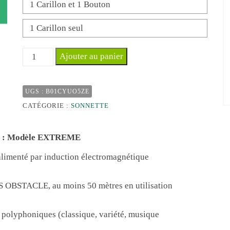
1 Carillon et 1 Bouton
1 Carillon seul
quantité
Ajouter au panier
de
Sonnette
UGS :
B01CYUO5ZE
EXTRÊME
CATÉGORIE :
SONNETTE
120m
–
eur : Modèle EXTREME
Ancien
modèle
-alimenté par induction électromagnétique
S OBSTACLE, au moins 50 mètres en utilisation
 polyphoniques (classique, variété, musique