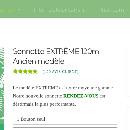
ans fil
Interrupteur sans fil
Prise comma
Sonnette EXTRÊME 120m –
Ancien modèle
(
150
AVIS CLIENT)
Noté
150
4.86
sur 5
Le modèle EXTREME est notre moyenne gamme.
basé sur
notations
Notre nouvelle sonnette
RENDEZ-VOUS
est
client
désormais la plus performante.
1 Bouton seul