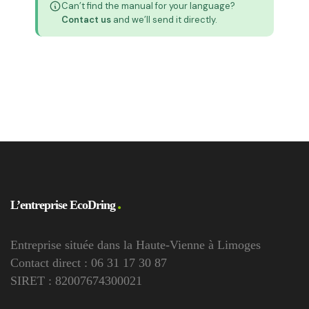
Can’t find the manual for your language?
Contact us
and we’ll send it directly.
L’entreprise EcoDring
Entreprise située dans la Haute-Vienne à Limoges
Contact direct : 06 31 17 30 87
SIRET : 82007674300021