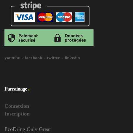
-
-
-
youtube
facebook
twitter
linkedin
Parrainage
Connexion
Inscription
EcoDring Only Great