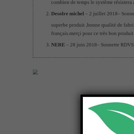
combien de temps le système résistera 
Desolre michel
–
2 juillet 2018
– Sonn
superbe produit ,bonne qualité de fabri
français.merçi pour ce très bon produit
NERE
–
28 juin 2018
– Sonnette RDVS
Réception du colis à peine 24H, un bou
j’avais très peur que cela ne marche 
siècle, portail à 30m et cela marche !
Et en plus une bonne garantie, bon vent
Guy LASSINCE
–
27 juin 2018
– Sonn
Dommage que vous n’ayez pas de solut
Je l’ai donc placé verticalement, mais c
Réalisation soignée, résultats à la hau
BRAVO.