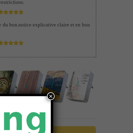
estrictions.
Note
5
sur 5
e du bon.notice explicative claire et en bon
Note
5
sur 5
×
Note
5
sur 5