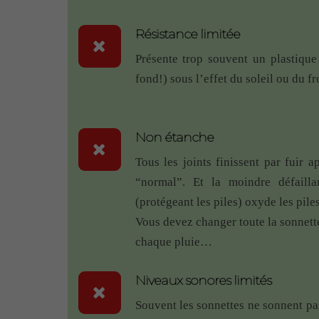
fonctionner à cause des murs super épai
Résistance limitée
Audric
–
1 juin 2018
– Sonnette RDVS
Présente trop souvent un plastique
Très satisfait autant du produit, que de
fond!) sous l’effet du soleil ou du fr
la sonnette sans pile est au top, synchro
La possibilité de personnalisation du p
sur le produit, et je préfère y mettre u
Non étanche
J’avais un doute sur le fonctionnement 
Tous les joints finissent par fuir a
mais finalement, même étant à 100m et 
“normal”. Et la moindre défailla
Donc un grand merci à l’équipe ?
(protégeant les piles) oxyde les piles
Gérard RAYMOND
–
29 mai 2018
– S
Vous devez changer toute la sonnette
chaque pluie…
Livraison rapide,emballage nickel.
L’installation et la mise en route sont 
Niveaux sonores limités
Plusieurs choix de sonneries c’est bien 
A voir dans le temps comment se compor
Souvent les sonnettes ne sonnent pas