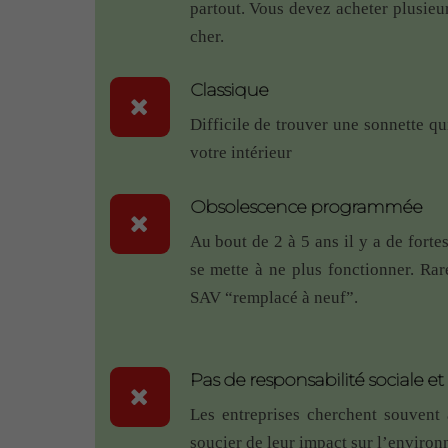
partout. Vous devez acheter plusieur
Gerber
–
28 mai 2018
– Sonnette RDV
cher.
je suis ravie, la sonnette a été fixé sur
fonctionne à merveille!
Classique
Envoi très soigneux et très rapide. Le
Difficile de trouver une sonnette qu
que c’est pas possible sur ce modèle.
votre intérieur
De nombreuses sonneries qui permetten
Eco Dring
–
30 mai 2018
– Sonne
Obsolescence programmée
Bonjour Fanny merci de votre co
Au bout de 2 à 5 ans il y a de forte
Vous pouvez tout à fait ajouter u
se mette à ne plus fonctionner. Rare
SAV “remplacé à neuf”.
Girbe
–
28 mai 2018
– Sonnette RDVS
facilité d’installation , deux portées d
variétés des mélodies ! que du bonheur
Pas de responsabilité sociale e
vassort jean luc
–
12 mai 2018
– Sonn
Les entreprises cherchent souvent 
soucier de leur impact sur l’enviro
excellente sonnette, livraison tres rapi