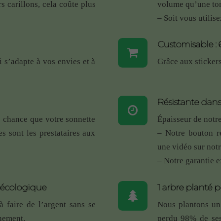
s carillons, cela coûte plus
volume qu’une to
S
– Soit vous utilis
 la boite à lettre métallique, elles est à 20 mètres de la maison,
Customisable : 
 SAV téléphonique est au top aussi! Je recommande. J’aurai bie
i s’adapte à vos envies et à
Grâce aux stickers,
t de plaire à tout le monde. Bonne continuation
tte RDVS
Résistante dans
mmentaire ?
s chance que votre sonnette
Épaisseur de notr
n bouton supplémentaire à votre sonnette. N’hésitez pas à reveni
s sont les prestataires aux
– Notre bouton r
une vidéo sur not
– Notre garantie e
ifférentes synchronisées , simplicité de mise en service
 !
t écologique
1 arbre planté 
ette RDVS
à faire de l’argent sans se
Nous plantons un 
nnement.
perdu 98% de ses
de, installation sans problème