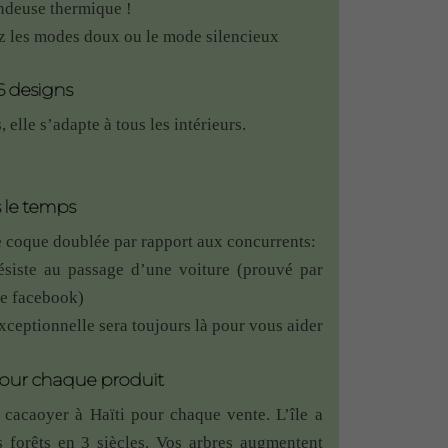
ndeuse thermique !
Note
5
sur 5
ez les modes doux ou le mode silencieux
 avec vieux murs en pierre très épais et cela
6 designs
n rajouté un bouton extérieur mais je crois
 elle s’adapte à tous les intérieurs.
 le temps
e coque doublée par rapport aux concurrents:
r vers nous au cas où !
ésiste au passage d’une voiture (prouvé par
re facebook)
xceptionnelle sera toujours là pour vous aider
Note
5
sur 5
pour chaque produit
cacaoyer à Haïti pour chaque vente. L’île a
Note
5
sur 5
 forêts en 3 siècles. Vos arbres augmentent