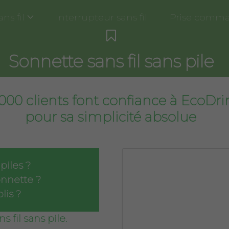
ns fil
Interrupteur sans fil
Prise comman
Sonnette sans fil sans pile
000 clients font confiance à EcoDr
pour sa simplicité absolue
piles ?
nnette ?
lis ?
 fil sans pile.