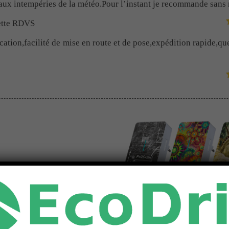
aux intempéries de la météo.Pour l’instant je recommande sans r
ette RDVS
cation,facilité de mise en route et de pose,expédition rapide,qu
ton de sonnette (magique) plus simple pas possible,
pas (un échec déjà) dans une longère avec des murs du XVIème
 à vous,
ette RDVS
ion pour un fonctionnement horizontal du bouton.
ela casse l’aspect final souhaité.
teur, quoi demander de plus ?