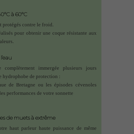
Facebook et la livraison a été très rapide.
40°C à 60°C
Note
5
sur 5
t protégés contre le froid.
 longtemps avant de me lancer. La solution de
alisés pour obtenir une coque résistante aux
aleurs.
f mais on sent qu’il y a eu de la recherche
 l’eau
 un pilier métallique (tube carré en acier),
 complètement immergée plusieurs jours
rs très épais, ça fonctionne tout de même !
le hydrophobe de protection :
nue de Bretagne ou les épisodes cévenoles
 les performances de votre sonnette
Note
5
sur 5
res de muets à extrême
otre haut parleur haute puissance de même