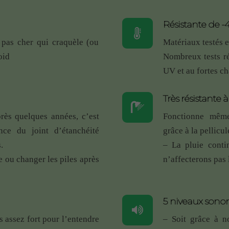
s de ma maison. Je recommande. J’ai été très bien conseillé sur 
Résistante de -
 pas cher qui craquèle (ou
Matériaux testés e
 la réactivité et de la présentation du site où je n’ai pas hésite
oid
Nombreux tests ré
nisation avec le carillon : rien à faire, au top.
UV et au fortes ch
roduit est sympa. Le prix est correct, peut-être un poil excessi
n peu plus et être sûr que la sonnette fonctionne longtemps !
Très résistante à
de ma sonnette car je n’avais pas le choix que de l’installer sur
près quelques années, c’est
Fonctionne même
derrière ce support métallique, avec une vieille maison aux mu
nce du joint d’étanchéité
grâce à la pellicu
.
– La pluie conti
onnette RDVS
 ou changer les piles après
n’affecterons pas
d’une simplicité étonnante.
5 niveaux sono
même si pour moi il y en a trop difficile de choisir.
tera la sonnette en attendant merci écodring.
 assez fort pour l’entendre
– Soit grâce à n