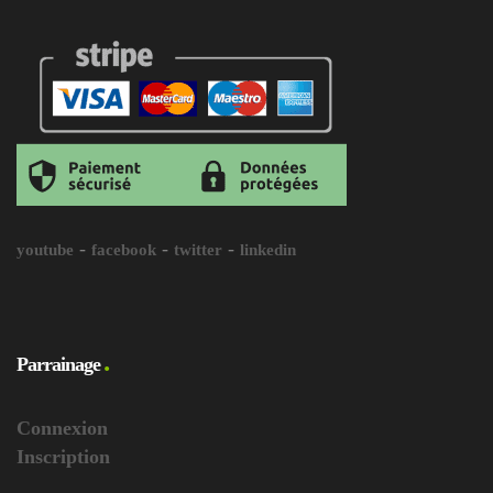
-
-
-
youtube
facebook
twitter
linkedin
Parrainage
Connexion
Inscription