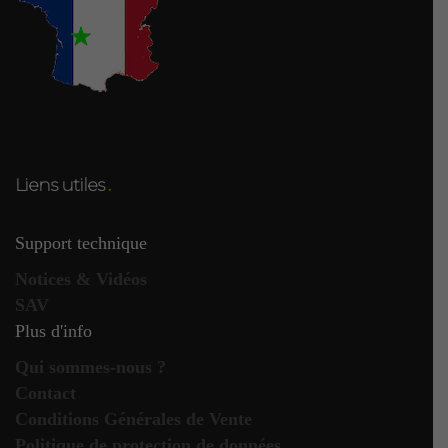
Jean
–
24 janvier
Note
5
2018
– Sonnette RDVS
sur 5
Bonjour,
j’ai commandé la sonnette RDV
avec un interrupteur
supplémentaire. Le tout m’est
Liens utiles
parvenu le lendemain. Mme
Delphine m’a proposé de m’aider à
Support technique
configurer les interrupteurs en cas
Notices & Vidéos
de difficulté ; ce qui n’a pas été le
SAV
cas.
Plus d'info
Brice
–
17 janvier
Qui sommes-nous ?
Note
5
2018
– Sonnette RDVS
sur 5
Contact
Ayant une sonnette peu fiable car «
Conditions Générales de Vente
Politique de protection de données
piles-ovores » (changement