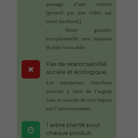
passage d’une voiture
trop difficile de choisir.
(prouvé par une vidéo sur
A voir dans le temps comment se
notre facebook)
comportera la sonnette en
– Notre garantie
attendant merci écodring.
exceptionnelle sera toujours
Gerber
–
28 mai
là pour vous aider
Note
5
2018
– Sonnette RDVS
sur 5
je suis ravie, la sonnette a été fixé
Pas de responsabilité
sur la boite à lettre métallique,
sociale et écologique
elles est à 20 mètres de la maison,
Les entreprises cherchent
avec vieux murs en pierre très
souvent à faire de l’argent
épais et cela fonctionne à
sans se soucier de leur impact
merveille!
sur l’environnement.
Envoi très soigneux et très rapide.
Le SAV téléphonique est au top
1 arbre planté pour
aussi! Je recommande. J’aurai bien
chaque produit