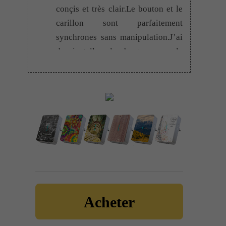
conçis et très clair.Le bouton et le
carillon sont parfaitement
synchrones sans manipulation.J’ai
du installer le bouton sur le
barreau d’un portail metallique et
constaté avec étonnement que cela
ne perturbait pas du tout le volume
sonore du carillon.Reste à savoir
combien de temps le système
résistera aux intempéries de la
météo.Pour l’instant je
recommande sans restrictions.
Desolre michel
–
2
Note
5
juillet 2018
– Sonnette RDVS
Acheter
sur 5
superbe produit ,bonne qualité de