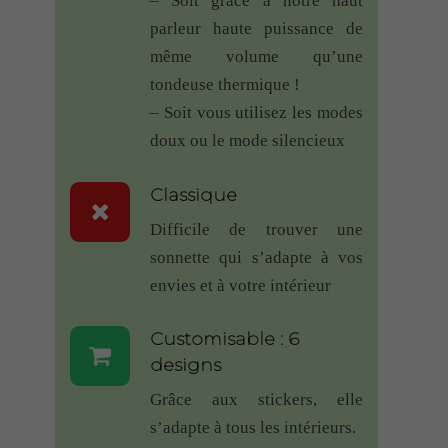
– Soit grâce à notre haut
hésite longtemps avant de me
parleur haute puissance de
lancer. La solution de la sonnette
même volume qu’une
sans pile est au top,
tondeuse thermique !
synchronisation avec le carillon :
– Soit vous utilisez les modes
rien à faire, au top.
doux ou le mode silencieux
La possibilité de personnalisation
du produit est sympa. Le prix est
Classique
correct, peut-être un poil excessif
Difficile de trouver une
mais on sent qu’il y a eu de la
sonnette qui s’adapte à vos
recherche sur le produit, et je
envies et à votre intérieur
préfère y mettre un peu plus et être
sûr que la sonnette fonctionne
Customisable : 6
longtemps !
designs
J’avais un doute sur le
Grâce aux stickers, elle
fonctionnement de ma sonnette car
s’adapte à tous les intérieurs.
je n’avais pas le choix que de