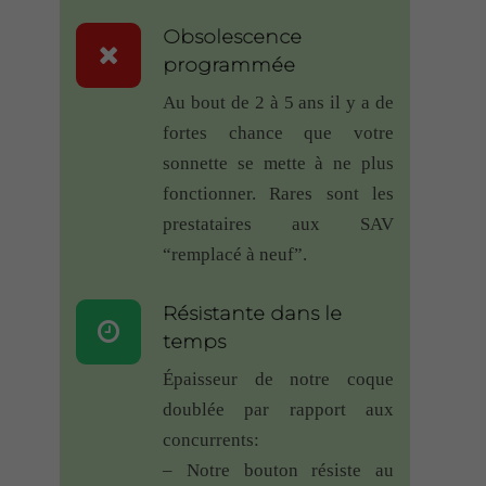
l’installer sur un pilier métallique
Obsolescence
(tube carré en acier), mais
programmée
finalement, même étant à 100m et
Au bout de 2 à 5 ans il y a de
derrière ce support métallique,
fortes chance que votre
avec une vieille maison aux murs
sonnette se mette à ne plus
très épais, ça fonctionne tout de
fonctionner. Rares sont les
même ! Donc un grand merci à
prestataires aux SAV
l’équipe ?
“remplacé à neuf”.
Gérard RAYMOND
–
Note
5
29 mai 2018
– Sonnette RDVS
Résistante dans le
sur 5
temps
Livraison rapide,emballage nickel.
Épaisseur de notre coque
L’installation et la mise en route
doublée par rapport aux
sont d’une simplicité étonnante.
concurrents:
Plusieurs choix de sonneries c’est
– Notre bouton résiste au
bien même si pour moi il y en a