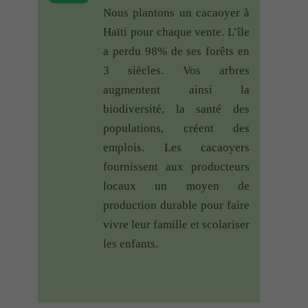
rajouté un bouton extérieur mais je
Nous plantons un cacaoyer à
crois que c’est pas possible sur ce
Haïti pour chaque vente. L’île
modèle.
a perdu 98% de ses forêts en
De nombreuses sonneries qui
3 siècles. Vos arbres
permettent de plaire à tout le
augmentent ainsi la
monde. Bonne continuation
biodiversité, la santé des
Eco Dring
–
30 mai 2018
–
populations, créent des
Sonnette RDVS
emplois. Les cacaoyers
fournissent aux producteurs
Bonjour Fanny merci de
locaux un moyen de
votre commentaire ?
production durable pour faire
Vous pouvez tout à fait
vivre leur famille et scolariser
ajouter un bouton
les enfants.
supplémentaire à votre
sonnette. N’hésitez pas à
revenir vers nous au cas où !