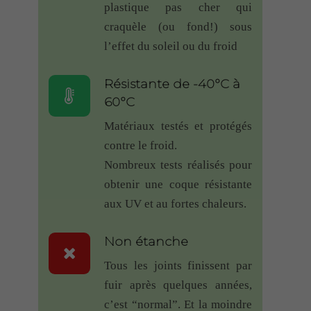
JR
–
23 juin 2018
–
plastique pas cher qui
Note
5
Sonnette RDVS
craquèle (ou fond!) sous
sur 5
l’effet du soleil ou du froid
très bon rapport qualité-prix pour
un article qui n’a pas son
Résistante de -40°C à
équivalent en grande surface
60°C
RAJFURA
–
23 juin
Matériaux testés et protégés
Note
5
2018
– Sonnette RDVS
sur 5
contre le froid.
Idéale par rapport aux autres
Nombreux tests réalisés pour
produits soit disant équivalents
obtenir une coque résistante
vendus en grande surface de
aux UV et au fortes chaleurs.
bricolage.
Non étanche
christian marchand
–
Note
4
19 juin 2018
– Sonnette RDVS
Tous les joints finissent par
sur 5
fuir après quelques années,
A priori bon matériel installation
c’est “normal”. Et la moindre
récente bon fonctionnement