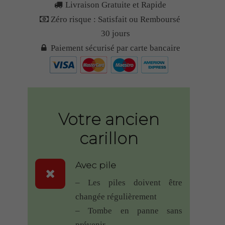
Livraison Gratuite et Rapide
fabrication,facilité de mise en
route et de pose,expédition
Zéro risque : Satisfait ou Remboursé
rapide,que du bon.notice
30 jours
explicative claire et en bon
Paiement sécurisé par carte bancaire
français.merçi pour ce très bon
produit
NERE
–
28 juin
Note
5
2018
– Sonnette RDVS
sur 5
Votre ancien
Réception du colis à peine 24H, un
carillon
bouton de sonnette (magique) plus
simple pas possible,
Avec pile
j’avais très peur que cela ne
– Les piles doivent être
marche pas (un échec déjà) dans
changée régulièrement
une longère avec des murs du
– Tombe en panne sans
XVIème
prévenir