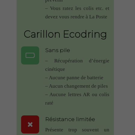
siècle, portail à 30m et cela marche
– Vous ratez les colis etc. et
!
devez vous rendre à La Poste
Et en plus une bonne garantie, bon
vent à vous,
Carillon Ecodring
Guy LASSINCE
–
27
Note
5
juin 2018
– Sonnette RDVS
sur 5
Sans pile
Dommage que vous n’ayez pas de
– Récupération d’énergie
solution pour un fonctionnement
cinétique
horizontal du bouton.
– Aucune panne de batterie
Je l’ai donc placé verticalement,
– Aucun changement de piles
mais cela casse l’aspect final
– Aucune lettres AR ou colis
souhaité.
raté
Réalisation soignée, résultats à la
hauteur, quoi demander de plus ?
Résistance limitée
BRAVO.
Présente trop souvent un