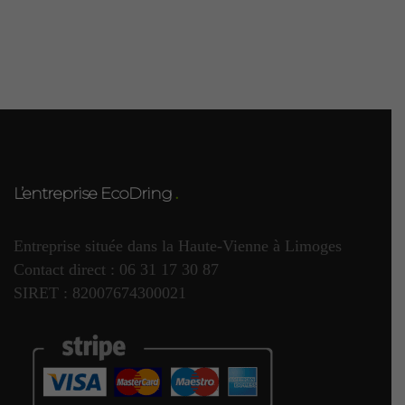
familiale me ravit.
Daniel
–
24 avril
Note
5
2018
– Sonnette RDVS
sur 5
bonnes explications pour
l’installation grand choix de
melodie presentation agreable
livraison rapide quelle difference
L’entreprise EcoDring
avec les produits vendus en
grandes surfaces qui ne tiennent
Entreprise située dans la Haute-Vienne à Limoges
pas plus d’un an et grandes
Contact direct : 06 31 17 30 87
consommatrices de piles
SIRET : 82007674300021
Pascal
–
14 avril
Note
4
2018
– Sonnette RDVS
sur 5
Nous avons reçu un colis bien
emballé, toutes les explications